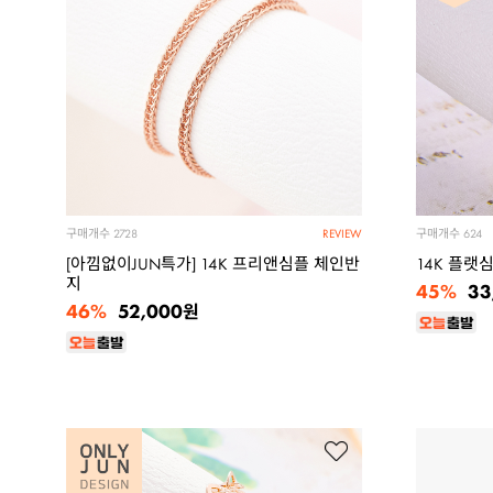
구매개수
구매개수
2728
624
REVIEW
[아낌없이JUN특가] 14K 프리앤심플 체인반
14K 플랫
지
45%
33
46%
52,000
원