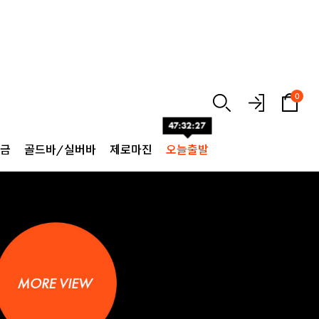
0
47:32:26
순금
골드바/실버바
제로마진
오늘출발
이벤트
회원혜택
쿠폰
리뷰
고객센터