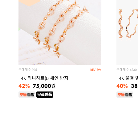
구매개수
구매개수
195
4330
REVIEW
14K 티니하트(L) 체인 반지
14K 물결
42%
40%
75,000
38
원