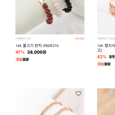
구매개수
구매개수
493
1353
REVIEW
14K 물고기 반지 JPBDR576
14K 맵시
고]
47%
38,000
원
42%
89