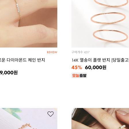
구매개수
4217
REVIEW
그로운 다이아몬드 체인 반지
14K 열송이 플랫 반지 [당일출고
45%
60,000
원
9,000
원