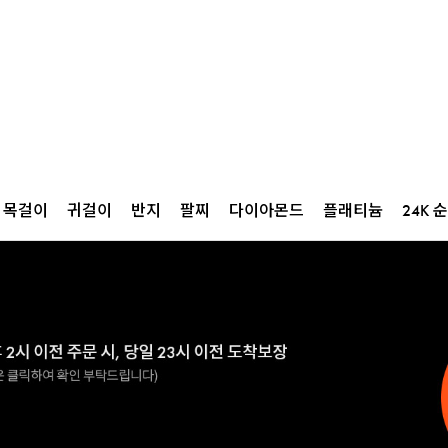
목걸이
귀걸이
반지
팔찌
다이아몬드
플래티늄
24K 