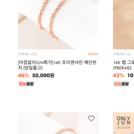
구매개수
구매개수
3333
183
REVIEW
[아낌없이JUN특가]14K 프리앤샤인 체인반
14K 랩 
지 [당일출고]
JPBDR482
46%
42%
50,000
10
원