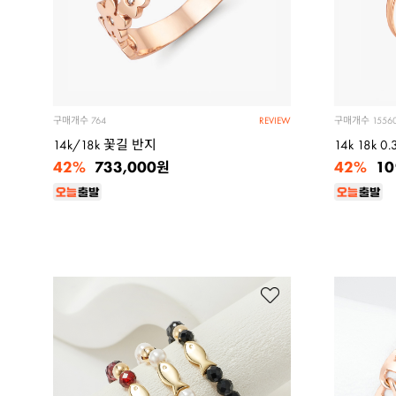
구매개수
구매개수
764
1556
REVIEW
14k/18k 꽃길 반지
14k 18k 
42%
42%
733,000
10
원