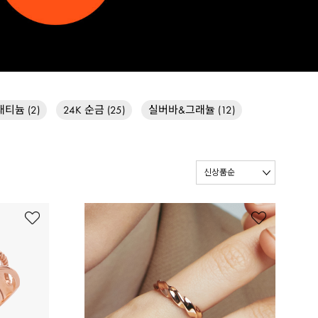
실버바&그래뉼 (12)
24K 순금 (25)
티늄 (2)