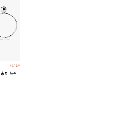
REVIEW
열송이 볼반