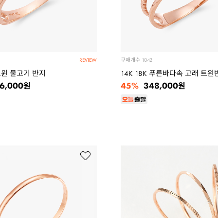
구매개수
1042
REVIEW
 트윈 물고기 반지
14K 18K 푸른바다속 고래 트윈
45%
6,000
348,000
원
원