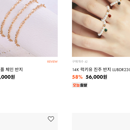
구매개수
42
REVIEW
심플 체인 반지
14K 럭키유 진주 반지 LUBDR23
58%
,000
56,000
원
원