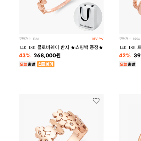
구매개수
구매개수
1166
1554
REVIEW
14K 18K 클로버웨이 반지 ★쇼핑백 증정★
14K 18K
43%
42%
268,000
39
원