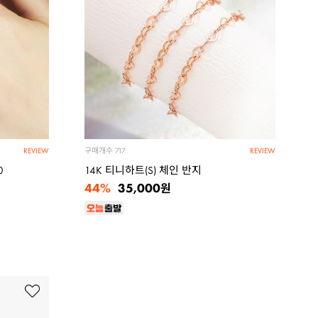
구매개수
717
REVIEW
REVIEW
0
14K 티니하트(S) 체인 반지
44%
35,000
원