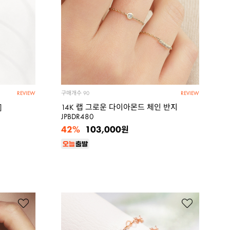
구매개수
90
REVIEW
REVIEW
]
14K 랩 그로운 다이아몬드 체인 반지
JPBDR480
42%
103,000
원