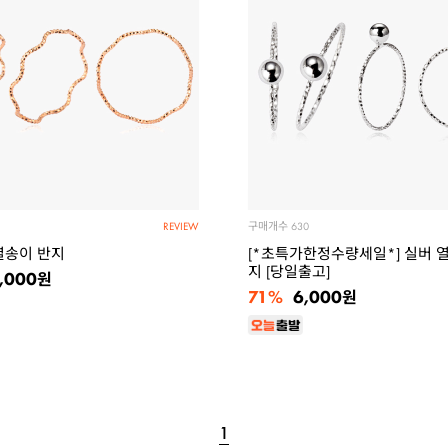
구매개수
630
REVIEW
 열송이 반지
[*초특가한정수량세일*] 실버 
지 [당일출고]
,000
원
71%
6,000
원
1