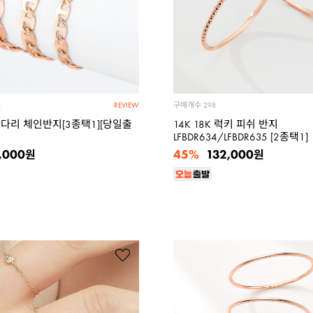
구매개수
8
298
REVIEW
사다리 체인반지[3종택1][당일출
14K 18K 럭키 피쉬 반지
LFBDR634/LFBDR635 [2종택1]
45%
,000
132,000
원
원