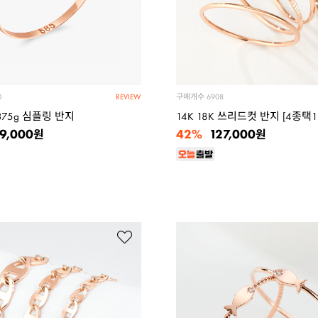
구매개수
0
6908
REVIEW
0.375g 심플링 반지
14K 18K 쓰리드컷 반지 [4종택1
42%
9,000
127,000
원
원