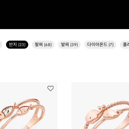
다이아몬드 (7)
플래
팔찌 (68)
발찌 (39)
반지 (23)