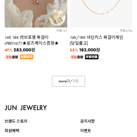
구매 121
구매 4194
14K 18K 러브포엠 목걸이
14K/18K 샤인키스 목걸이체인
LPBEN671★로즈케이스증정★
[당일출고]
283,000
183,000
원
원
47%
55%
more
(
1
/
11
)
브랜드 스토리
공지사항
회원혜택
이벤트