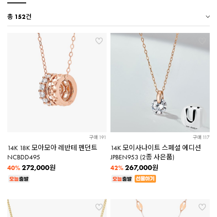
총
152
건
구매 191
구매 117
14K 18K 모아모아 레반테 펜던트
14K 모이사나이트 스페셜 에디션
NCBDD495
JPBEN953 (2종 사은품)
272,000
267,000
원
원
40%
42%