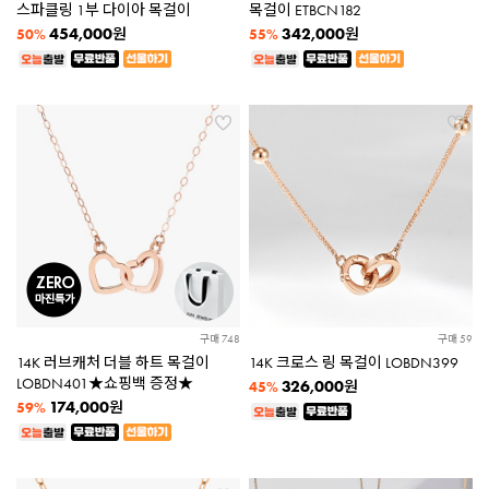
스파클링 1부 다이아 목걸이
목걸이 ETBCN182
454,000
342,000
원
원
50%
55%
구매 748
구매 59
14K 러브캐처 더블 하트 목걸이
14K 크로스 링 목걸이 LOBDN399
LOBDN401★쇼핑백 증정★
326,000
원
45%
174,000
원
59%