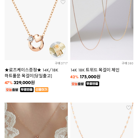
구매 5717
구매 380
★로즈케이스증정★ 14K/18K
14K 18K 트위드 목걸이 체인
하트풀문 목걸이[당일출고]
175,000
원
42%
329,000
원
47%