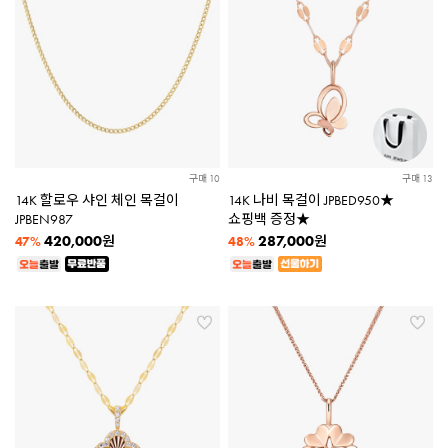
구매 10
구매 13
14K 할로우 샤인 체인 목걸이
14K 나비 목걸이 JPBED950★
JPBEN987
쇼핑백 증정★
420,000
287,000
원
원
47%
48%