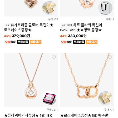
구매 475
구매 19
14K 슈가프리즘 클로버 목걸이★
14K 18K 하트 플라워 목걸이
로즈케이스증정★
LWBED923★쇼핑백 증정★
379,000
333,000
원
원
45%
44%
구매 3241
구매 771
★플라워패키지증정★ 14K 18K
★로즈케이스증정★18K 에뚜알