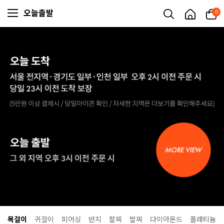
오늘출발
0
목걸이
귀걸이
피어싱
반지
팔찌
발찌
다이아몬드
플래티늄