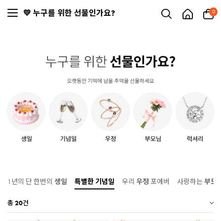
💛 누구를 위한 선물인가요?
0
1년의 단 한번의
생일
특별한
기념일
우리
우정
포에버
사랑하는
부모
총
20
건