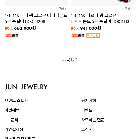
구매 52
구매 82
14K 18K 누디 랩 그로운 다이아몬드
14K 18K 피오니 랩 그로운
5부 목걸이 LDBCN208
다이아몬드 5부 목걸이 LDBCN186
★플라워패키지증정★
662,000
841,000
원
원
50%
50%
more
(
1
/
2
)
브랜드 스토리
공지사항
회원혜택
이벤트
1:1 문의
자주하는 질문
개인결제창
소식지