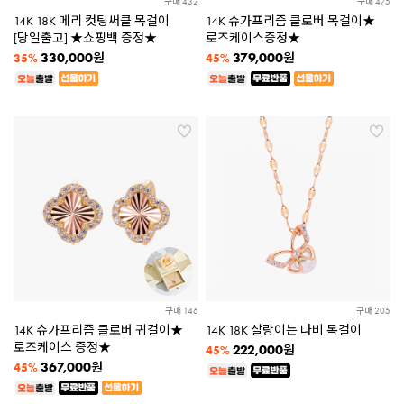
구매 432
구매 475
14K 18K 메리 컷팅써클 목걸이
14K 슈가프리즘 클로버 목걸이★
[당일출고] ★쇼핑백 증정★
로즈케이스증정★
330,000
379,000
원
원
35%
45%
구매 146
구매 205
14K 슈가프리즘 클로버 귀걸이★
14K 18K 살랑이는 나비 목걸이
로즈케이스 증정★
222,000
원
45%
367,000
원
45%