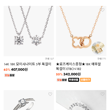
구매 137
구매 771
14K 18K 모이사나이트 5부 목걸이
★로즈케이스증정★18K 에뚜알
목걸이 ETBCN182
407,000
원
63%
342,000
원
55%