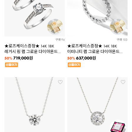
구매 96
구매 103
★로즈케이스증정★ 14K 18K
★로즈케이스증정★ 14K 18K
레거시 링 랩 그로운 다이아몬드
이터니티 랩 그로운 다이아몬드
3부 5부 반지 LDBCR193 [2종택1]
2.5mm 반지 LDBCR191
719,000
637,000
원
원
50%
50%