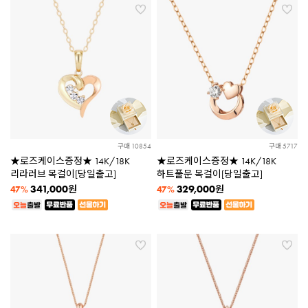
구매 10854
구매 5717
★로즈케이스증정★ 14K/18K
★로즈케이스증정★ 14K/18K
리라러브 목걸이[당일출고]
하트풀문 목걸이[당일출고]
341,000
329,000
원
원
47%
47%