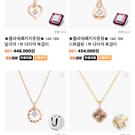
구매 1013
구매 3241
★플라워패키지증정★ 14K 18K
★플라워패키지증정★ 14K 18K
달리아 1부 다이아 목걸이
스파클링 1부 다이아 목걸이
[당일출고]
448,000
454,000
원
원
50%
50%