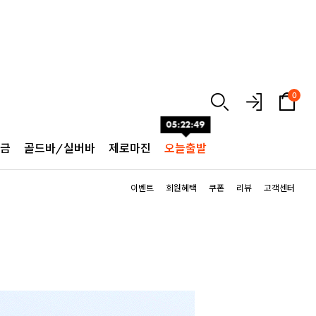
0
05:22:47
순금
골드바/실버바
제로마진
오늘출발
이벤트
회원혜택
쿠폰
리뷰
고객센터